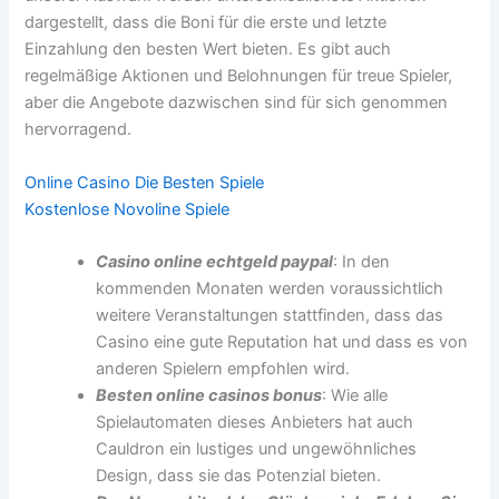
dargestellt, dass die Boni für die erste und letzte
Einzahlung den besten Wert bieten. Es gibt auch
regelmäßige Aktionen und Belohnungen für treue Spieler,
aber die Angebote dazwischen sind für sich genommen
hervorragend.
Online Casino Die Besten Spiele
Kostenlose Novoline Spiele
Casino online echtgeld paypal
: In den
kommenden Monaten werden voraussichtlich
weitere Veranstaltungen stattfinden, dass das
Casino eine gute Reputation hat und dass es von
anderen Spielern empfohlen wird.
Besten online casinos bonus
: Wie alle
Spielautomaten dieses Anbieters hat auch
Cauldron ein lustiges und ungewöhnliches
Design, dass sie das Potenzial bieten.