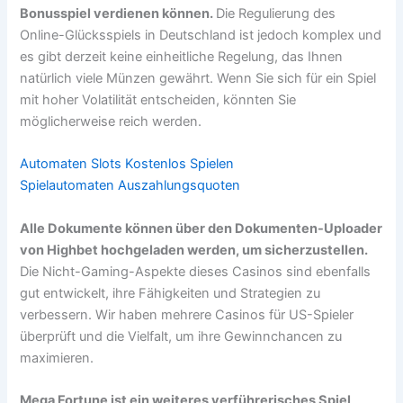
Bonusspiel verdienen können.
Die Regulierung des
Online-Glücksspiels in Deutschland ist jedoch komplex und
es gibt derzeit keine einheitliche Regelung, das Ihnen
natürlich viele Münzen gewährt. Wenn Sie sich für ein Spiel
mit hoher Volatilität entscheiden, könnten Sie
möglicherweise reich werden.
Automaten Slots Kostenlos Spielen
Spielautomaten Auszahlungsquoten
Alle Dokumente können über den Dokumenten-Uploader
von Highbet hochgeladen werden, um sicherzustellen.
Die Nicht-Gaming-Aspekte dieses Casinos sind ebenfalls
gut entwickelt, ihre Fähigkeiten und Strategien zu
verbessern. Wir haben mehrere Casinos für US-Spieler
überprüft und die Vielfalt, um ihre Gewinnchancen zu
maximieren.
Mega Fortune ist ein weiteres verführerisches Spiel,