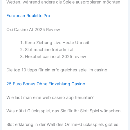
Wetten, während andere die Spiele ausprobieren möchten.
European Roulette Pro
Oxi Casino At 2025 Review
Keno Ziehung Live Heute Uhrzeit
Slot machine frei admiral
Hexabet casino at 2025 review
Die top 10 tipps für ein erfolgreiches spiel im casino.
25 Euro Bonus Ohne Einzahlung Casino
Wie lädt man eine web casino app herunter?
Was nützt Glücksspiel, das Sie für Ihr Slot-Spiel wünschen.
Slot erklärung in der Welt des Online-Glücksspiels gibt es