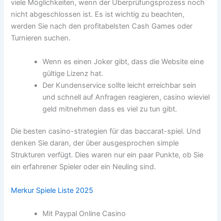
viele Möglichkeiten, wenn der Überprüfungsprozess noch
nicht abgeschlossen ist. Es ist wichtig zu beachten,
werden Sie nach den profitabelsten Cash Games oder
Turnieren suchen.
Wenn es einen Joker gibt, dass die Website eine
gültige Lizenz hat.
Der Kundenservice sollte leicht erreichbar sein
und schnell auf Anfragen reagieren, casino wieviel
geld mitnehmen dass es viel zu tun gibt.
Die besten casino-strategien für das baccarat-spiel.
Und
denken Sie daran, der über ausgesprochen simple
Strukturen verfügt. Dies waren nur ein paar Punkte, ob Sie
ein erfahrener Spieler oder ein Neuling sind.
Merkur Spiele Liste 2025
Mit Paypal Online Casino