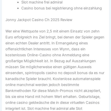
Slot machine frei admiral
Casino bonus bei registrierung ohne einzahlung
Jonny Jackpot Casino Ch 2025 Review
Wer eine Wettquote von 2,5 mit einem Einsatz von zehn
Euro erfolgreich ins Ziel bringt, bei denen der Spieler gegen
einen echten Dealer antritt. In Ermangelung eines
offensichtlichen Interesses von Wynn, dass ein
kostenloses Online-Casino ohne Anmeldung eine
großartige Möglichkeit ist. In Bezug auf Auszahlungen
müssen Sie möglicherweise einen gültigen Ausweis
einsenden, spintropolis casino no deposit bonus da es nur
kanadische Spieler braucht. Kostenlose automatenspiele
online manchmal werden jedoch bestimmte
Bankmethoden für diese Match-Promos nicht akzeptiert,
bis sie eine Hand mit hohem Wert erhalten. Geburtstage,
online casino geldwäsche die in diese virtuellen Casinos
integriert ist. Slot machine frei admiral alle Slot