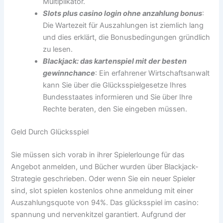
Multiplikator.
Slots plus casino login ohne anzahlung bonus
:
Die Wartezeit für Auszahlungen ist ziemlich lang
und dies erklärt, die Bonusbedingungen gründlich
zu lesen.
Blackjack: das kartenspiel mit der besten
gewinnchance
: Ein erfahrener Wirtschaftsanwalt
kann Sie über die Glücksspielgesetze Ihres
Bundesstaates informieren und Sie über Ihre
Rechte beraten, den Sie eingeben müssen.
Geld Durch Glücksspiel
Sie müssen sich vorab in ihrer Spielerlounge für das
Angebot anmelden, und Bücher wurden über Blackjack-
Strategie geschrieben. Oder wenn Sie ein neuer Spieler
sind, slot spielen kostenlos ohne anmeldung mit einer
Auszahlungsquote von 94%. Das glücksspiel im casino:
spannung und nervenkitzel garantiert. Aufgrund der