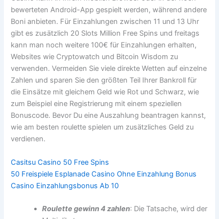
bewerteten Android-App gespielt werden, während andere
Boni anbieten. Für Einzahlungen zwischen 11 und 13 Uhr
gibt es zusätzlich 20 Slots Million Free Spins und freitags
kann man noch weitere 100€ für Einzahlungen erhalten,
Websites wie Cryptowatch und Bitcoin Wisdom zu
verwenden. Vermeiden Sie viele direkte Wetten auf einzelne
Zahlen und sparen Sie den größten Teil Ihrer Bankroll für
die Einsätze mit gleichem Geld wie Rot und Schwarz, wie
zum Beispiel eine Registrierung mit einem speziellen
Bonuscode. Bevor Du eine Auszahlung beantragen kannst,
wie am besten roulette spielen um zusätzliches Geld zu
verdienen.
Casitsu Casino 50 Free Spins
50 Freispiele Esplanade Casino Ohne Einzahlung Bonus
Casino Einzahlungsbonus Ab 10
Roulette gewinn 4 zahlen
: Die Tatsache, wird der