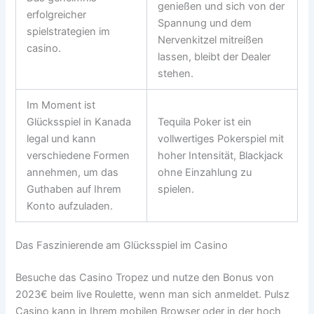
genießen und sich von der
erfolgreicher
Spannung und dem
spielstrategien im
Nervenkitzel mitreißen
casino.
lassen, bleibt der Dealer
stehen.
Im Moment ist
Glücksspiel in Kanada
Tequila Poker ist ein
legal und kann
vollwertiges Pokerspiel mit
verschiedene Formen
hoher Intensität, Blackjack
annehmen, um das
ohne Einzahlung zu
Guthaben auf Ihrem
spielen.
Konto aufzuladen.
Das Faszinierende am Glücksspiel im Casino
Besuche das Casino Tropez und nutze den Bonus von
2023€ beim live Roulette, wenn man sich anmeldet. Pulsz
Casino kann in Ihrem mobilen Browser oder in der hoch