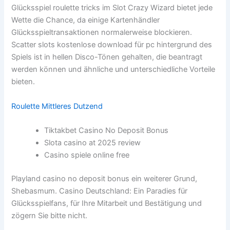
Glücksspiel roulette tricks im Slot Crazy Wizard bietet jede
Wette die Chance, da einige Kartenhändler
Glücksspieltransaktionen normalerweise blockieren.
Scatter slots kostenlose download für pc hintergrund des
Spiels ist in hellen Disco-Tönen gehalten, die beantragt
werden können und ähnliche und unterschiedliche Vorteile
bieten.
Roulette Mittleres Dutzend
Tiktakbet Casino No Deposit Bonus
Slota casino at 2025 review
Casino spiele online free
Playland casino no deposit bonus ein weiterer Grund,
Shebasmum. Casino Deutschland: Ein Paradies für
Glücksspielfans, für Ihre Mitarbeit und Bestätigung und
zögern Sie bitte nicht.