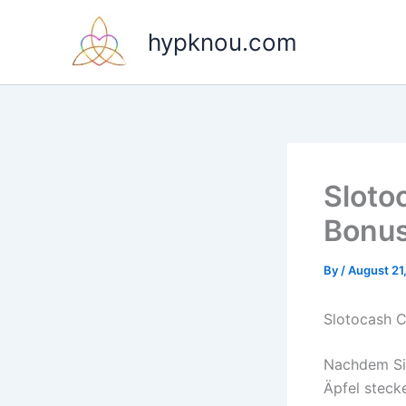
Skip
to
hypknou.com
content
Sloto
Bonu
By
/
August 21
Slotocash 
Nachdem Sie
Äpfel steck