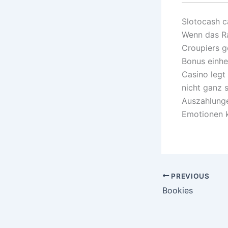
Slotocash 
Wenn das Ra
Croupiers ge
Bonus einhe
Casino legt
nicht ganz 
Auszahlunge
Emotionen k
PREVIOUS
Bookies