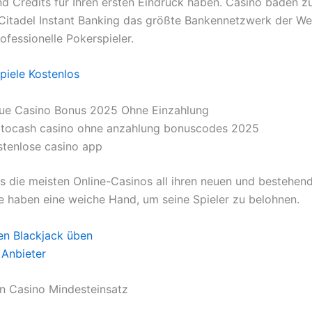
d Credits für Ihren ersten Eindruck haben. Casino baden zü
 Citadel Instant Banking das größte Bankennetzwerk der Wel
rofessionelle Pokerspieler.
iele Kostenlos
ue Casino Bonus 2025 Ohne Einzahlung
otocash casino ohne anzahlung bonuscodes 2025
stenlose casino app
as die meisten Online-Casinos all ihren neuen und bestehe
ie haben eine weiche Hand, um seine Spieler zu belohnen.
en Blackjack üben
 Anbieter
n Casino Mindesteinsatz