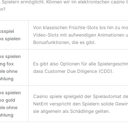
 Spielern ermöglicht. Können wir im elektronischen casino l
en?
Von klassischen Früchte-Slots bis hin zu m
ksspiel
Video-Slots mit aufwendigen Animationen 
os spielen
Bonusfunktionen, die es gibt.
os spielen
ing fox
Es gibt also Optionen für alle Spielergesch
iele ohne
dass Customer Due Diligence (CDD).
ahlung
os spielen
Casino spiele spielgeld der Spielautomat de
oo gold
NetEnt verspricht den Spielern solide Gewi
iele ohne
sie allgemein als Schädlinge gelten.
ahlung