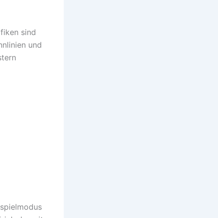
fiken sind
nlinien und
stern
eispielmodus