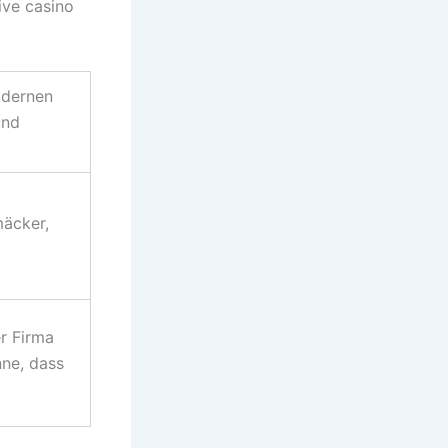
ive casino
odernen
und
mäcker,
r Firma
nne, dass