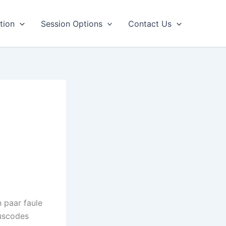
tion
Session Options
Contact Us
 paar faule
nuscodes