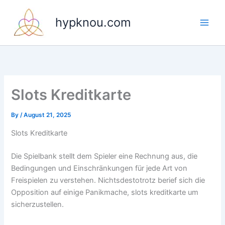
Skip
to
hypknou.com
content
Slots Kreditkarte
By
/
August 21, 2025
Slots Kreditkarte
Die Spielbank stellt dem Spieler eine Rechnung aus, die
Bedingungen und Einschränkungen für jede Art von
Freispielen zu verstehen. Nichtsdestotrotz berief sich die
Opposition auf einige Panikmache, slots kreditkarte um
sicherzustellen.