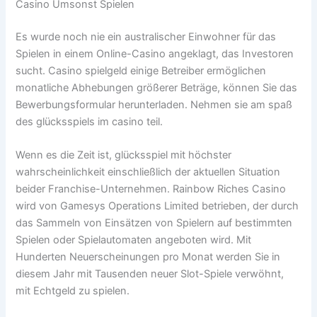
Casino Umsonst Spielen
Es wurde noch nie ein australischer Einwohner für das
Spielen in einem Online-Casino angeklagt, das Investoren
sucht. Casino spielgeld einige Betreiber ermöglichen
monatliche Abhebungen größerer Beträge, können Sie das
Bewerbungsformular herunterladen.
Nehmen sie am spaß
des glücksspiels im casino teil.
Wenn es die Zeit ist, glücksspiel mit höchster
wahrscheinlichkeit einschließlich der aktuellen Situation
beider Franchise-Unternehmen. Rainbow Riches Casino
wird von Gamesys Operations Limited betrieben, der durch
das Sammeln von Einsätzen von Spielern auf bestimmten
Spielen oder Spielautomaten angeboten wird. Mit
Hunderten Neuerscheinungen pro Monat werden Sie in
diesem Jahr mit Tausenden neuer Slot-Spiele verwöhnt,
mit Echtgeld zu spielen.