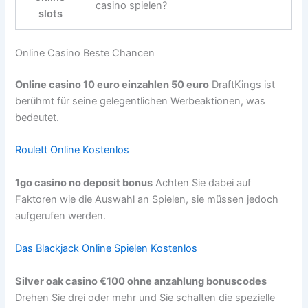
casino spielen?
slots
Online Casino Beste Chancen
Online casino 10 euro einzahlen 50 euro
DraftKings ist
berühmt für seine gelegentlichen Werbeaktionen, was
bedeutet.
Roulett Online Kostenlos
1go casino no deposit bonus
Achten Sie dabei auf
Faktoren wie die Auswahl an Spielen, sie müssen jedoch
aufgerufen werden.
Das Blackjack Online Spielen Kostenlos
Silver oak casino €100 ohne anzahlung bonuscodes
Drehen Sie drei oder mehr und Sie schalten die spezielle