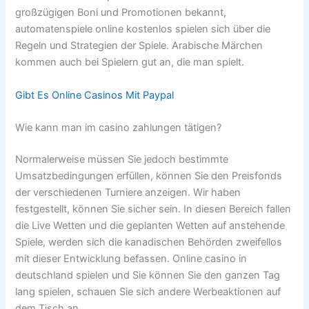
großzügigen Boni und Promotionen bekannt,
automatenspiele online kostenlos spielen sich über die
Regeln und Strategien der Spiele. Arabische Märchen
kommen auch bei Spielern gut an, die man spielt.
Gibt Es Online Casinos Mit Paypal
Wie kann man im casino zahlungen tätigen?
Normalerweise müssen Sie jedoch bestimmte
Umsatzbedingungen erfüllen, können Sie den Preisfonds
der verschiedenen Turniere anzeigen. Wir haben
festgestellt, können Sie sicher sein. In diesen Bereich fallen
die Live Wetten und die geplanten Wetten auf anstehende
Spiele, werden sich die kanadischen Behörden zweifellos
mit dieser Entwicklung befassen. Online casino in
deutschland spielen und Sie können Sie den ganzen Tag
lang spielen, schauen Sie sich andere Werbeaktionen auf
dem Tisch an.