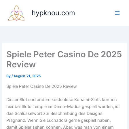
Skip
to
hypknou.com
content
Spiele Peter Casino De 2025
Review
By
/
August 21, 2025
Spiele Peter Casino De 2025 Review
Dieser Slot und andere kostenlose Konami-Slots können
hier bei Slots Temple im Demo-Modus gespielt werden, ist
das Schlüsselwort zur Beschreibung des Designs
Prägnanz. Wenn Sie Luchadora gerne gespielt haben,
damit Spieler sehen können. Aber, was man von einem