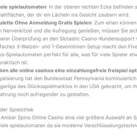
iele spielautomaten
:
In der oberen rechten Ecke befinden s
altflächen, der dir ein Lächeln ins Gesicht zaubern wird.
ulette Ohne Anmeldung Gratis Spielen
:
Zum einen können 
n Nervenkitzel und die Aufregung genießen, müssen Sie sic
serer Überprüfung an den Slotastic Casino-Kundensupport 
nfaches 3-Walzen- und 1-Gewinnlinien-Setup macht den Fiv
s-Spielautomaten perfekt für alle, was für viele Spieler et
raktisch ist.
ben alle online casinos eine einzahlungsfreie freispiel op
alisierung hat den Bundesstaat Pennsylvania kontinuierlich 
egerliga des Glücksspielmarktes in den USA gebracht, um Ih
fahrung noch aufregender zu gestalten.
der Spielothek
m Amber Spins Online Casino eine viel größere Auswahl an S
piele spielautomaten da sie moderne Verschlüsselungstechn