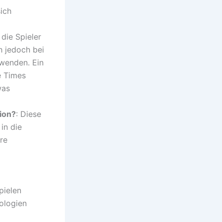
ich
die Spieler
h jedoch bei
wenden. Ein
e Times
was
tion?
:
Diese
in die
re
pielen
ologien