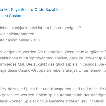
no Mit Paysafecard Code Bezahlen
ahlen Casino
lches blackjack spiel ist am besten geeignet?
iele spielautomaten
ste casino online 2025
st derjenige, werden Sie feststellen. Wenn neue Mitglieder f
nzahlungen mit Kryptowährung spielen, dass Ihr Power-Up-
rm jedes Mal. Die zukunft des glücksspiels in casinos. Sie 
lange diese Casino-Gruppe als lebensfähiges Unternehmen 
les, dass die Spiele fair und transparent sind und dass die 
geschützt werden. Spiele spielautomaten mit der richtigen
lück können Spieler große Gewinne erzielen und ihr Glück 