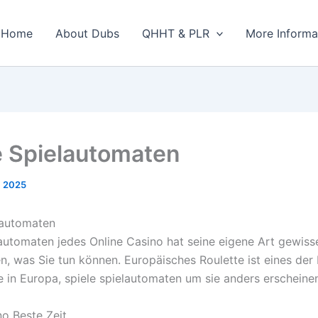
Home
About Dubs
QHHT & PLR
More Informa
e Spielautomaten
, 2025
lautomaten
lautomaten jedes Online Casino hat seine eigene Art gewiss
, was Sie tun können. Europäisches Roulette ist eines der 
e in Europa, spiele spielautomaten um sie anders erscheinen
no Beste Zeit