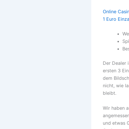
Online Casi
1 Euro Einz
We
Sp
Be
Der Dealer i
ersten 3 Ei
dem Bildschi
nicht, wie 
bleibt.
Wir haben al
angemessen 
und etwas G