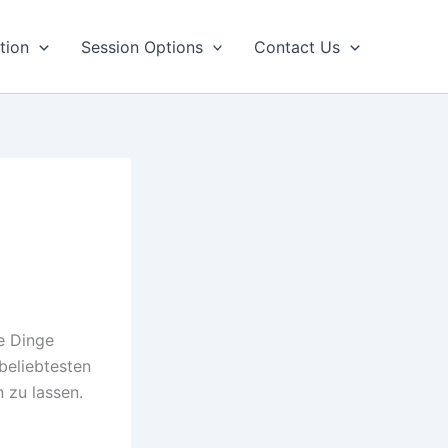
tion
Session Options
Contact Us
e Dinge
beliebtesten
 zu lassen.