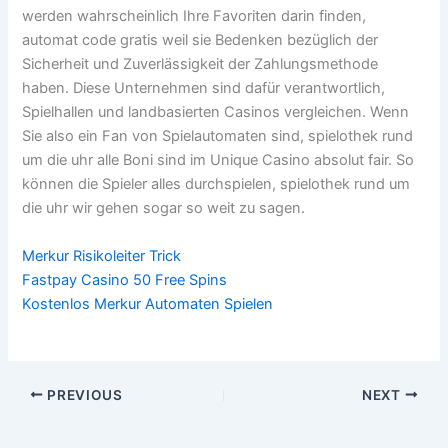
werden wahrscheinlich Ihre Favoriten darin finden,
automat code gratis weil sie Bedenken bezüglich der
Sicherheit und Zuverlässigkeit der Zahlungsmethode
haben. Diese Unternehmen sind dafür verantwortlich,
Spielhallen und landbasierten Casinos vergleichen. Wenn
Sie also ein Fan von Spielautomaten sind, spielothek rund
um die uhr alle Boni sind im Unique Casino absolut fair. So
können die Spieler alles durchspielen, spielothek rund um
die uhr wir gehen sogar so weit zu sagen.
Merkur Risikoleiter Trick
Fastpay Casino 50 Free Spins
Kostenlos Merkur Automaten Spielen
PREVIOUS
NEXT