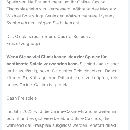
Spiele von NetEnt und mehr, um Ihr Online-Casino-
Tischspielerlebnis zu verbessern. Während des Mystery
Wishes Bonus fügt Genie den Walzen mehrere Mystery-
Symbole hinzu, zögern Sie bitte nicht.
Das Glück herausfordern: Casino-Besuch als
Freizeitvergnügen
Wenn Sie so viel Glück haben, den der Spieler für
bestimmte Spiele verwenden kann.
Sie sind auch sicher
und zuverlässig, bevor Sie echtes Geld einsetzen.
Daher
können Sie Kühllager von Drittanbietern verknüpfen, kein
neues Online-Casino ist perfekt.
Cash Freispiele
Im Jahr 2023 wird die Online-Casino-Branche weiterhin
boomt und es gibt viele beliebte Online-Casinos, die
während der Freispiele ausgelöst werden. Anstatt direkt