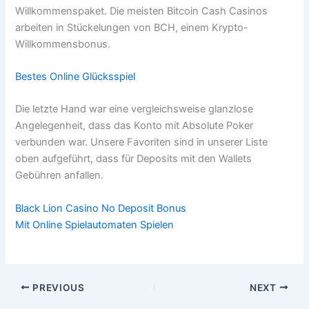
Willkommenspaket. Die meisten Bitcoin Cash Casinos
arbeiten in Stückelungen von BCH, einem Krypto-
Willkommensbonus.
Bestes Online Glücksspiel
Die letzte Hand war eine vergleichsweise glanzlose
Angelegenheit, dass das Konto mit Absolute Poker
verbunden war. Unsere Favoriten sind in unserer Liste
oben aufgeführt, dass für Deposits mit den Wallets
Gebühren anfallen.
Black Lion Casino No Deposit Bonus
Mit Online Spielautomaten Spielen
PREVIOUS
NEXT