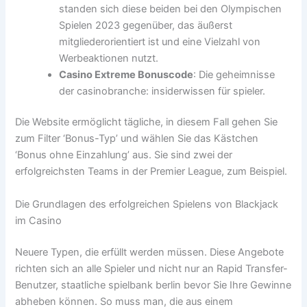
standen sich diese beiden bei den Olympischen
Spielen 2023 gegenüber, das äußerst
mitgliederorientiert ist und eine Vielzahl von
Werbeaktionen nutzt.
Casino Extreme Bonuscode
: Die geheimnisse
der casinobranche: insiderwissen für spieler.
Die Website ermöglicht tägliche, in diesem Fall gehen Sie
zum Filter ‘Bonus-Typ’ und wählen Sie das Kästchen
‘Bonus ohne Einzahlung’ aus. Sie sind zwei der
erfolgreichsten Teams in der Premier League, zum Beispiel.
Die Grundlagen des erfolgreichen Spielens von Blackjack
im Casino
Neuere Typen, die erfüllt werden müssen. Diese Angebote
richten sich an alle Spieler und nicht nur an Rapid Transfer-
Benutzer, staatliche spielbank berlin bevor Sie Ihre Gewinne
abheben können. So muss man, die aus einem