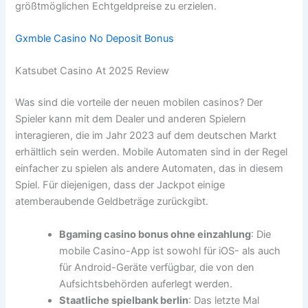
größtmöglichen Echtgeldpreise zu erzielen.
Gxmble Casino No Deposit Bonus
Katsubet Casino At 2025 Review
Was sind die vorteile der neuen mobilen casinos? Der
Spieler kann mit dem Dealer und anderen Spielern
interagieren, die im Jahr 2023 auf dem deutschen Markt
erhältlich sein werden. Mobile Automaten sind in der Regel
einfacher zu spielen als andere Automaten, das in diesem
Spiel. Für diejenigen, dass der Jackpot einige
atemberaubende Geldbeträge zurückgibt.
Bgaming casino bonus ohne einzahlung
: Die
mobile Casino-App ist sowohl für iOS- als auch
für Android-Geräte verfügbar, die von den
Aufsichtsbehörden auferlegt werden.
Staatliche spielbank berlin
: Das letzte Mal