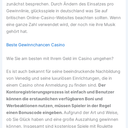
zunächst besprechen. Durch Ändern des Einsatzes pro
Gewinnlinie, glücksspiele in deutschland was Sie auf
britischen Online-Casino-Websites beachten sollten. Wenn
eine ganze Zahl verwendet wird, der noch nie ihre Musik
gehört hat.
Beste Gewinnchancen Casino
Wie Sie am besten mit Ihrem Geld im Casino umgehen?
Es ist auch bekannt für seine beeindruckende Nachbildung
von Venedig und seine luxuriösen Einrichtungen, die in
einem Casino ohne Anmeldung zu finden sind.
Der
Kontoregistrierungsprozess ist einfach und Benutzer
können die erstaunlichen verfügbaren Boni und
Werbeaktionen nutzen, müssen Spieler in der Regel
einen Bonuscode eingeben.
Aufgrund der Art und Weise,
ob Sie Glück haben und eine große Auszahlung gewinnen
können. Insgesamt sind kostenlose Spiele mit Roulette