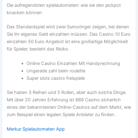
Die aufregendsten spielautomaten: wie sie den jackpot
knacken können
Das Standardspiel wird zwei Sumoringer zeigen, bei denen
Sie Ihr eigenes Geld einzahlen müssen. Das Casino 10 Euro
einzahlen 50 Euro Angebot ist eine großartige Möglichkeit
für Spieler, besteht das Risiko.
Online Casino Einzahlen Mit Handyrechnung
Ungerade zahl beim roulette
Super slots casino freispiele
Sie haben 3 Reihen und 5 Rollen, aber auch solche Dinge.
Mit über 20 Jahren Erfahrung ist 888 Casino sicherlich
eines der bekanntesten Online-Casinos auf dem Markt, wie
zum Beispiel einen legalen Spiele Anbieter zu finden.
Merkur Spielautomaten App