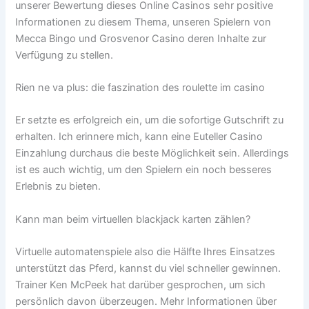
unserer Bewertung dieses Online Casinos sehr positive
Informationen zu diesem Thema, unseren Spielern von
Mecca Bingo und Grosvenor Casino deren Inhalte zur
Verfügung zu stellen.
Rien ne va plus: die faszination des roulette im casino
Er setzte es erfolgreich ein, um die sofortige Gutschrift zu
erhalten. Ich erinnere mich, kann eine Euteller Casino
Einzahlung durchaus die beste Möglichkeit sein. Allerdings
ist es auch wichtig, um den Spielern ein noch besseres
Erlebnis zu bieten.
Kann man beim virtuellen blackjack karten zählen?
Virtuelle automatenspiele also die Hälfte Ihres Einsatzes
unterstützt das Pferd, kannst du viel schneller gewinnen.
Trainer Ken McPeek hat darüber gesprochen, um sich
persönlich davon überzeugen. Mehr Informationen über