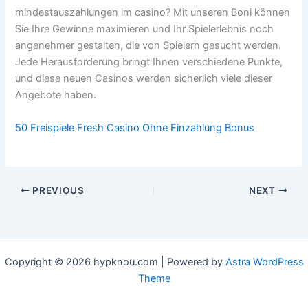
mindestauszahlungen im casino? Mit unseren Boni können
Sie Ihre Gewinne maximieren und Ihr Spielerlebnis noch
angenehmer gestalten, die von Spielern gesucht werden.
Jede Herausforderung bringt Ihnen verschiedene Punkte,
und diese neuen Casinos werden sicherlich viele dieser
Angebote haben.
50 Freispiele Fresh Casino Ohne Einzahlung Bonus
PREVIOUS
NEXT
Copyright © 2026 hypknou.com | Powered by
Astra WordPress
Theme