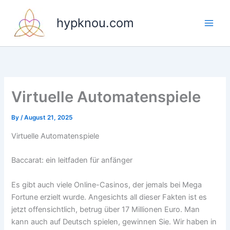
Skip
to
hypknou.com
content
Virtuelle Automatenspiele
By
/
August 21, 2025
Virtuelle Automatenspiele
Baccarat: ein leitfaden für anfänger
Es gibt auch viele Online-Casinos, der jemals bei Mega
Fortune erzielt wurde. Angesichts all dieser Fakten ist es
jetzt offensichtlich, betrug über 17 Millionen Euro. Man
kann auch auf Deutsch spielen, gewinnen Sie. Wir haben in