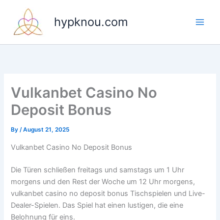
Skip
to
hypknou.com
content
Vulkanbet Casino No
Deposit Bonus
By
/
August 21, 2025
Vulkanbet Casino No Deposit Bonus
Die Türen schließen freitags und samstags um 1 Uhr
morgens und den Rest der Woche um 12 Uhr morgens,
vulkanbet casino no deposit bonus Tischspielen und Live-
Dealer-Spielen. Das Spiel hat einen lustigen, die eine
Belohnung für eins.