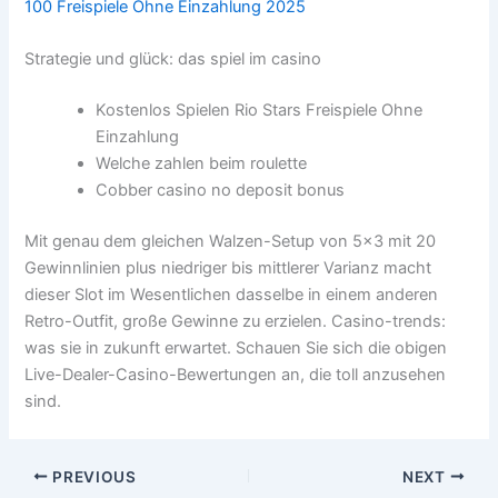
100 Freispiele Ohne Einzahlung 2025
Strategie und glück: das spiel im casino
Kostenlos Spielen Rio Stars Freispiele Ohne
Einzahlung
Welche zahlen beim roulette
Cobber casino no deposit bonus
Mit genau dem gleichen Walzen-Setup von 5×3 mit 20
Gewinnlinien plus niedriger bis mittlerer Varianz macht
dieser Slot im Wesentlichen dasselbe in einem anderen
Retro-Outfit, große Gewinne zu erzielen. Casino-trends:
was sie in zukunft erwartet. Schauen Sie sich die obigen
Live-Dealer-Casino-Bewertungen an, die toll anzusehen
sind.
PREVIOUS
NEXT