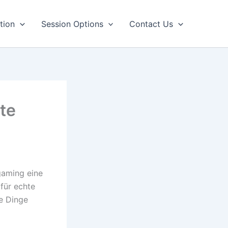
tion
Session Options
Contact Us
te
gaming eine
 für echte
e Dinge