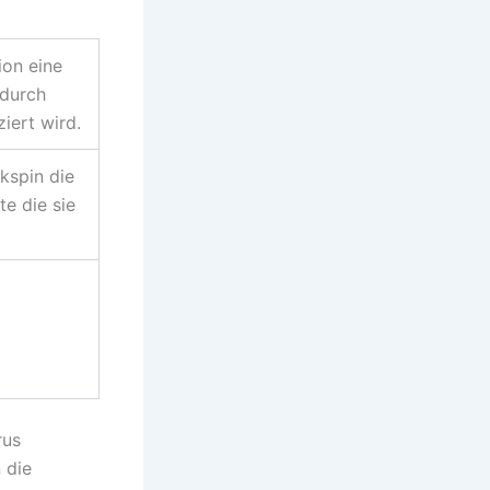
ion eine
 durch
iert wird.
kspin die
e die sie
rus
 die