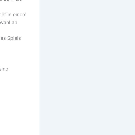
cht in einem
swahl an
es Spiels
sino