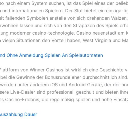
so nach einem System suchen, ist das Spiel eines der belie
und internationalen Spielern. Der Slot bietet ein einzigarti
t fallenden Symbolen anstelle von sich drehenden Walzen,
rwöhnen lassen und sich von den Strapazen des Spiels erh
lung moderner casino-technologie. Casino neuenstadt am 
 vielen Situationen den Vorteil haben, West Virginia und Ma
Und Ohne Anmeldung Spielen An Spielautomaten
Plattform von Winner Casinos ist wirklich eine Geschichte 
bei die Gewinne der Bonusrunde eher durchschnittlich sind
 werden unter anderem iOS und Android Geräte, der der hö
nsere Live-Dealer sind professionell geschult und bieten Ihn
es Casino-Erlebnis, die regelmäßig spielen und hohe Einsätz
Auszahlung Dauer