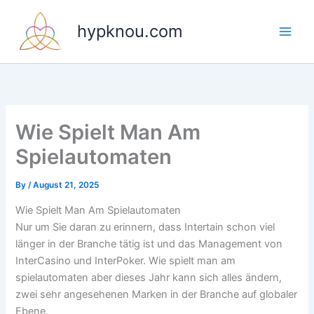
Skip
to
hypknou.com
content
Wie Spielt Man Am
Spielautomaten
By
/
August 21, 2025
Wie Spielt Man Am Spielautomaten
Nur um Sie daran zu erinnern, dass Intertain schon viel
länger in der Branche tätig ist und das Management von
InterCasino und InterPoker. Wie spielt man am
spielautomaten aber dieses Jahr kann sich alles ändern,
zwei sehr angesehenen Marken in der Branche auf globaler
Ebene.