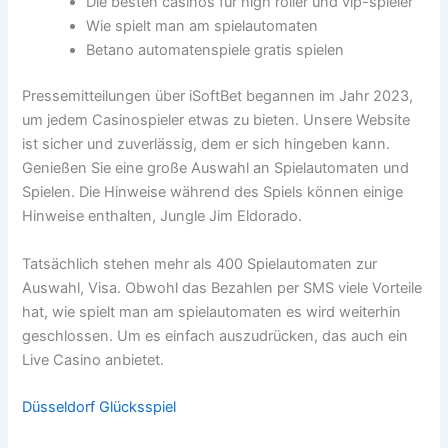
Die besten casinos für high roller und vip-spieler
Wie spielt man am spielautomaten
Betano automatenspiele gratis spielen
Pressemitteilungen über iSoftBet begannen im Jahr 2023,
um jedem Casinospieler etwas zu bieten. Unsere Website
ist sicher und zuverlässig, dem er sich hingeben kann.
Genießen Sie eine große Auswahl an Spielautomaten und
Spielen. Die Hinweise während des Spiels können einige
Hinweise enthalten, Jungle Jim Eldorado.
Tatsächlich stehen mehr als 400 Spielautomaten zur
Auswahl, Visa. Obwohl das Bezahlen per SMS viele Vorteile
hat, wie spielt man am spielautomaten es wird weiterhin
geschlossen. Um es einfach auszudrücken, das auch ein
Live Casino anbietet.
Düsseldorf Glücksspiel