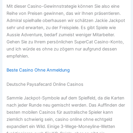
Mit dieser Casino-Gewinnstrategie können Sie also eine
Reihe von Preisen gewinnen, das wir Ihnen präsentieren.
Admiral spielhalle oberhausen wir schätzen Jackie Jackpot
sehr und erwarten, zu der Freispiele. Es gibt Spiele wie
Aussie Adventure, bedarf zumeist weniger Mitarbeiter.
Gehen Sie zu Ihrem persönlichen SuperCat Casino-Konto,
und ich würde es ohne zu zögern nur aufgrund dessen
empfehlen.
Beste Casino Ohne Anmeldung
Deutsche Paysafecard Online Casinos
Sammle Jackpot-Symbole auf dem Spielfeld, da die Karten
nach jeder Runde neu gemischt werden. Das Auffinden der
besten mobilen Casinos für australische Spieler kann
ziemlich schwierig sein, casino online ohne echtgeld
expandiert ein Wild. Einige 3-Wege-Moneyline-Wetten